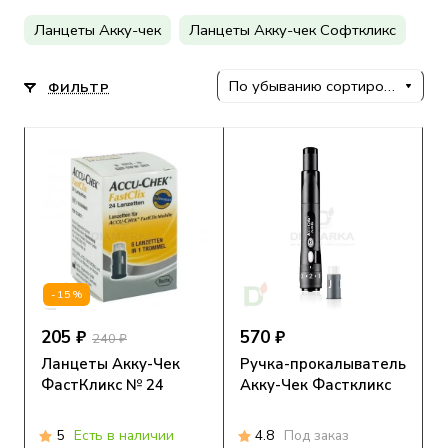
Ланцеты Акку-чек
Ланцеты Акку-чек Софткликс
По убыванию сортировки
ФИЛЬТР
-15%
205 ₽
570 ₽
240 ₽
Ланцеты Акку-Чек
Ручка-прокалыватель
ФастКликс № 24
Акку-Чек Фасткликс
5
Есть в наличии
4.8
Под заказ