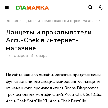
Главная
Диабетические товары в интернет-магазине
Л
Ланцеты и прокалыватели
Accu-Chek в интернет-
магазине
7 товаров
3 товара
На сайте нашего онлайн-магазина представлены
функциональные специализированные ланцеты
от немецкого производителя Roche Diagnostics
трех основных модификаций: Accu-Chek SoftClix,
Accu-Chek SoftClix XL, Accu-Chek FastClix.