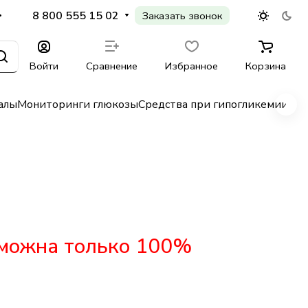
8 800 555 15 02
Заказать звонок
Войти
Сравнение
Избранное
Корзина
алы
Мониторинги глюкозы
Средства при гипогликемии
Гл
зможна только 100%