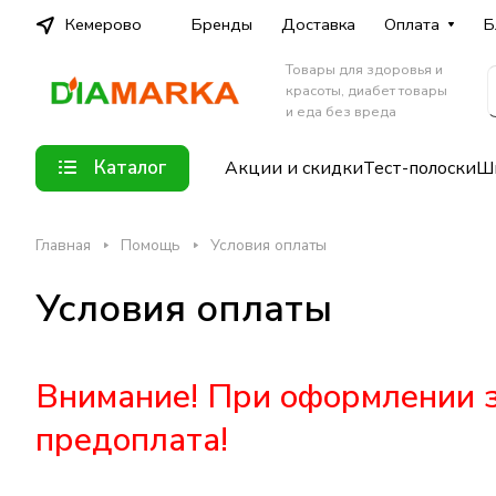
Кемерово
Бренды
Доставка
Оплата
Б
Товары для здоровья и
красоты, диабет товары
и еда без вреда
Каталог
Акции и скидки
Тест-полоски
Шп
Главная
Помощь
Условия оплаты
Условия оплаты
Внимание! При оформлении з
предоплата!