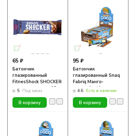
65 ₽
95 ₽
Батончик
Батончик
глазированный
глазированный Snaq
FitnesShock SHOCKER
Fabriq Манго-
арахис-шоколад 35гр.
маракуйя 40гр
5
Под заказ
4.6
Есть в наличии
В корзину
В корзину