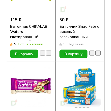
115 ₽
50 ₽
Батончик CHIKALAB
Батончик Snaq Fabriq
Wafers
рисовый
глазированный
глазированный
вафельный
молочным
5
Есть в наличии
5
Под заказ
Шоколадно-ореховый
шоколадом, 10гр
десерт, 40гр
В корзину
В корзину