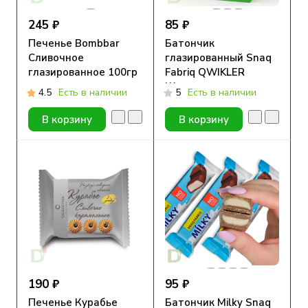
245 ₽
85 ₽
Печенье Bombbar
Батончик
Сливочное
глазированный Snaq
глазированное 100гр
Fabriq QWIKLER
Шоколадно-
4.5
Есть в наличии
5
Есть в наличии
Ореховое пралине, 35
гр
В корзину
В корзину
190 ₽
95 ₽
Печенье Курабье
Батончик Milky Snaq