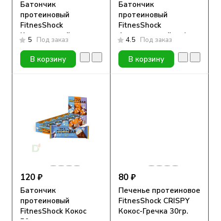
Батончик
Батончик
протеиновый
протеиновый
FitnesShock
FitnesShock
Карамельный мусс с
Апельсиновый кофе
5
Под заказ
4.5
Под заказ
миндалем 40гр.
40гр.
В корзину
В корзину
120 ₽
80 ₽
Батончик
Печенье протеиновое
протеиновый
FitnesShock CRISPY
FitnesShock Кокос
Кокос-Гречка 30гр.