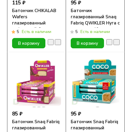
115 ₽
95 ₽
Батончик CHIKALAB
Батончик
Wafers
глазированный Snaq
глазированный
Fabriq QWIKLER Нуга с
вафельный Сливочно-
арахисом, 40 гр
5
Есть в наличии
5
Есть в наличии
ореховый десерт,
40гр
В корзину
В корзину
85 ₽
95 ₽
Батончик Snaq Fabriq
Батончик Snaq Fabriq
глазированный
глазированный