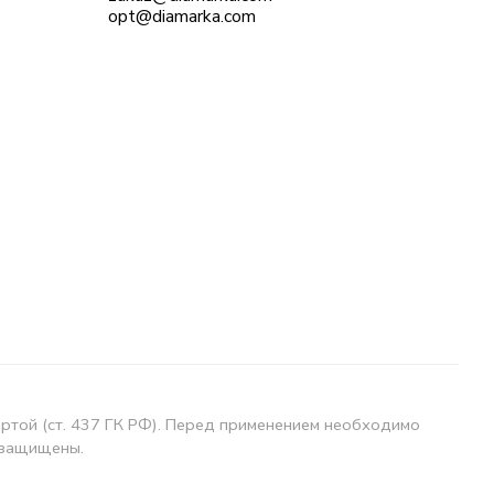
opt@diamarka.com
ертой (ст. 437 ГК РФ). Перед применением необходимо
 защищены.