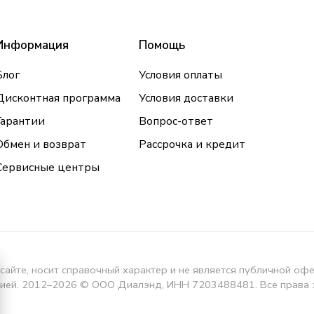
Информация
Помощь
Блог
Условия оплаты
Дисконтная программа
Условия доставки
Гарантии
Вопрос-ответ
Обмен и возврат
Рассрочка и кредит
Сервисные центры
сайте, носит справочный характер и не является публичной оф
кцией. 2012–2026 © ООО Диалэнд, ИНН 7203488481. Все права