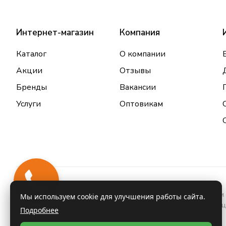
Интернет-магазин
Компания
Каталог
О компании
Акции
Отзывы
Бренды
Вакансии
Услуги
Оптовикам
Информация о товарах и услугах, размещенная на данном 
Мы используем cookie для улучшения работы сайта.
проконсультироваться с врачом и ознакомиться с инстру
Подробнее