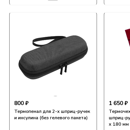
800 ₽
1 650 ₽
Термопенал для 2-х шприц-ручек
Термочех
и инсулина (без гелевого пакета)
шприц-ру
x 180 мм