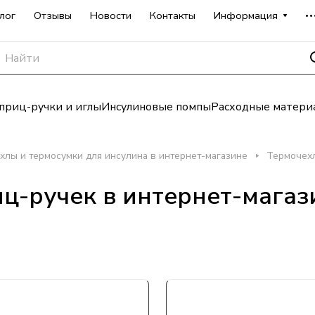
лог
Отзывы
Новости
Контакты
Информация
риц-ручки и иглы
Инсулиновые помпы
Расходные матери
хлы и термосумки для инсулина в интернет-магазине
Термочехл
ц-ручек в интернет-магаз