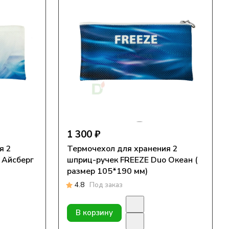
1 300 ₽
я 2
Термочехол для хранения 2
 Айсберг
шприц-ручек FREEZE Duo Океан (
размер 105*190 мм)
4.8
Под заказ
В корзину