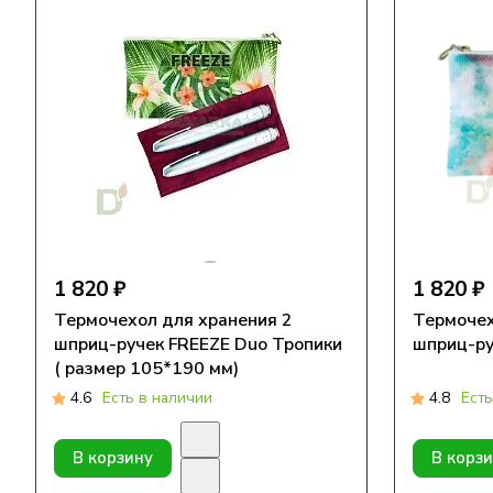
1 820 ₽
1 820 ₽
Термочехол для хранения 2
Термочех
шприц-ручек FREEZE Duo Тропики
шприц-ру
( размер 105*190 мм)
4.6
Есть в наличии
4.8
Есть
В корзину
В корз