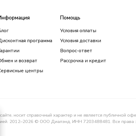
Информация
Помощь
Блог
Условия оплаты
Дисконтная программа
Условия доставки
Гарантии
Вопрос-ответ
Обмен и возврат
Рассрочка и кредит
Сервисные центры
сайте, носит справочный характер и не является публичной оф
кцией. 2012–2026 © ООО Диалэнд, ИНН 7203488481. Все права