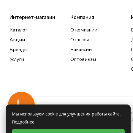
Интернет-магазин
Компания
Каталог
О компании
Акции
Отзывы
Бренды
Вакансии
Услуги
Оптовикам
Закажи
звонок
Информация о товарах и услугах, размещенная на данном 
Мы используем cookie для улучшения работы сайта.
проконсультироваться с врачом и ознакомиться с инстру
Подробнее