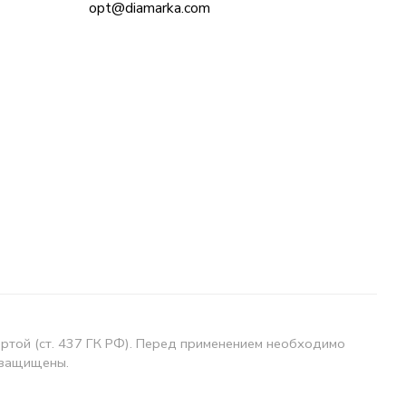
opt@diamarka.com
ертой (ст. 437 ГК РФ). Перед применением необходимо
 защищены.