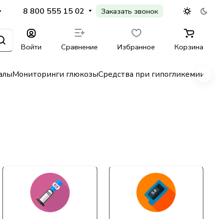
8 800 555 15 02
Заказать звонок
Войти
Сравнение
Избранное
Корзина
алы
Мониторинги глюкозы
Средства при гипогликемии
Гл