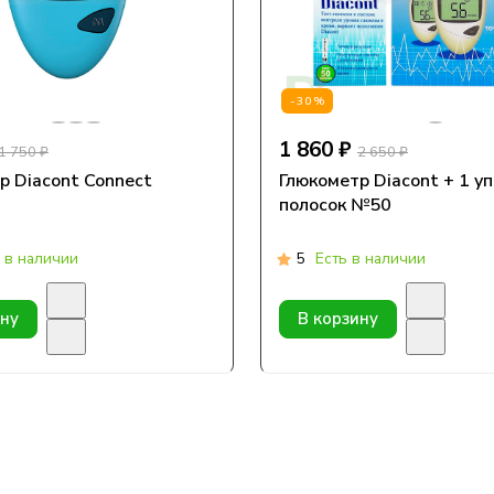
-30%
1 860 ₽
1 750 ₽
2 650 ₽
р Diacont Connect
Глюкометр Diacont + 1 уп
полосок №50
 в наличии
5
Есть в наличии
ину
В корзину