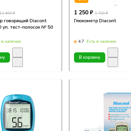
1 250 ₽
11 400 ₽
1 700 ₽
р говорящий Diacont
Глюкометр Diacont
0 уп. тест-полосок № 50
 в наличии
4.7
Есть в наличии
ину
В корзину