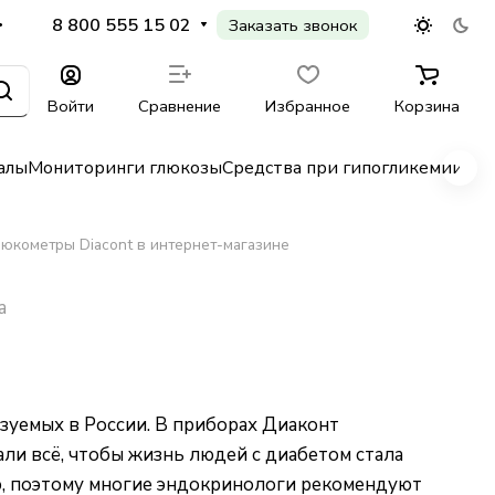
8 800 555 15 02
Заказать звонок
Войти
Сравнение
Избранное
Корзина
алы
Мониторинги глюкозы
Средства при гипогликемии
Гл
люкометры Diacont в интернет-магазине
а
зуемых в России. В приборах Диаконт
ли всё, чтобы жизнь людей с диабетом стала
, поэтому многие эндокринологи рекомендуют