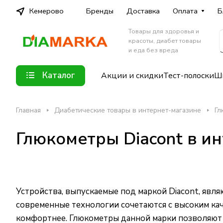
Кемерово
Бренды
Доставка
Оплата
Б
Товары для здоровья и
красоты, диабет товары
и еда без вреда
Каталог
Акции и скидки
Тест-полоски
Шп
Главная
Диабетические товары в интернет-магазине
Гл
Глюкометры Diacont в и
Устройства, выпускаемые под маркой Diacont, явл
современные технологии сочетаются с высоким кач
комфортнее. Глюкометры данной марки позволяют