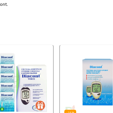
ont.
-26%