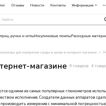
лог
Отзывы
Новости
Контакты
Информация
риц-ручки и иглы
Инсулиновые помпы
Расходные матери
юкометры для измерения сахара в крови в интернет-магазине
Г
нтернет-магазине
9 товаров
4 товар
яются одними из самых популярных глюкометров исполь
еством исполнения. Создатели данных аппаратов сдела
 производить измерения с минимальной погрешностью