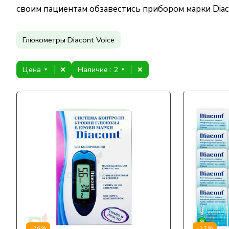
своим пациентам обзавестись прибором марки Diac
Глюкометры Diacont Voice
Цена
Наличие
: 2
-26%
-37%