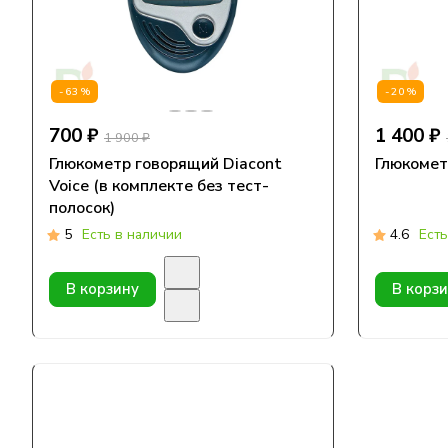
-63%
-20%
700 ₽
1 400 ₽
1 900 ₽
Глюкометр говорящий Diacont
Глюкомет
Voice (в комплекте без тест-
полосок)
5
Есть в наличии
4.6
Есть
В корзину
В корз