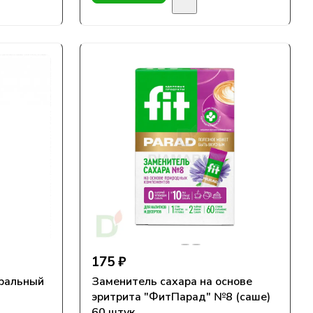
175 ₽
уральный
Заменитель сахара на основе
эритрита "ФитПарад" №8 (саше)
60 штук