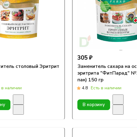
305 ₽
итель столовый Эритрит
Заменитель сахара на о
эритрита "ФитПарад" №
пак) 150 гр
 в наличии
4.8
Есть в наличии
ину
В корзину