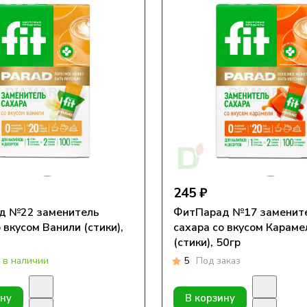
245 ₽
д №22 заменитель
ФитПарад №17 заменит
 вкусом Ванили (стики),
сахара со вкусом Караме
(стики), 50гр
 в наличии
5
Под заказ
ину
В корзину