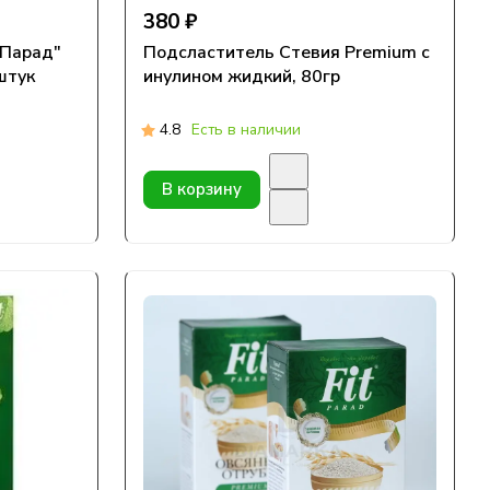
380 ₽
тПарад"
Подсластитель Стевия Premium с
штук
инулином жидкий, 80гр
4.8
Есть в наличии
В корзину