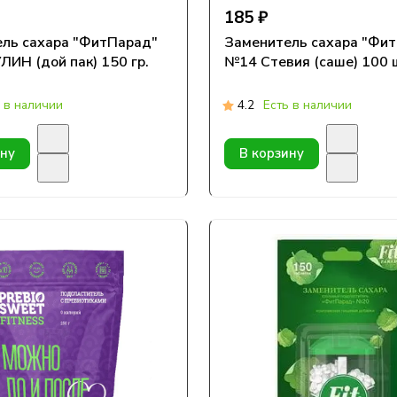
185 ₽
ль сахара "ФитПарад"
Заменитель сахара "Фи
ИН (дой пак) 150 гр.
№14 Стевия (саше) 100 
 в наличии
4.2
Есть в наличии
ину
В корзину