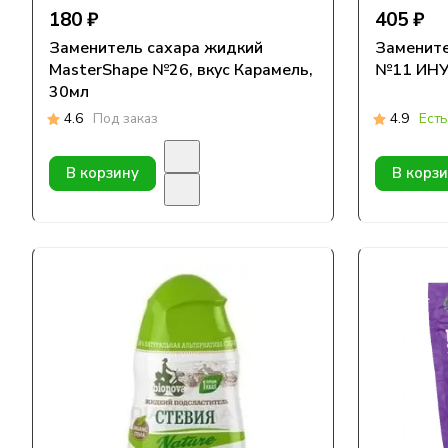
180 ₽
405 ₽
Заменитель сахара жидкий
Замените
MasterShape №26, вкус Карамель,
№11 ИНУЛ
30мл
4.6
Под заказ
4.9
Есть
В корзину
В корз