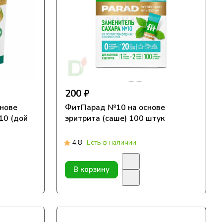
200 ₽
снове
ФитПарад №10 на основе
10 (дой
эритрита (саше) 100 штук
4.8
Есть в наличии
В корзину