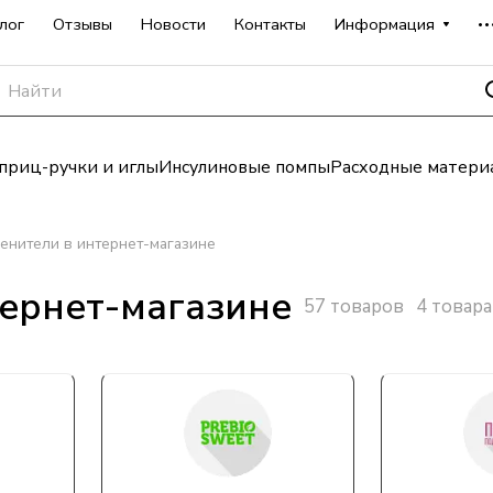
лог
Отзывы
Новости
Контакты
Информация
риц-ручки и иглы
Инсулиновые помпы
Расходные матери
енители в интернет-магазине
тернет-магазине
57 товаров
4 товара