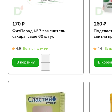
170 ₽
260 ₽
ФитПарад № 7 заменитель
Подсласт
сахара, саше 60 штук
свитли п
4.9
Есть в наличии
4.6
Есть
В корзину
В корз