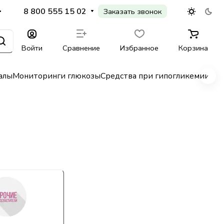
8 800 555 15 02
Заказать звонок
Войти
Сравнение
Избранное
Корзина
алы
Мониторинги глюкозы
Средства при гипогликемии
Гл