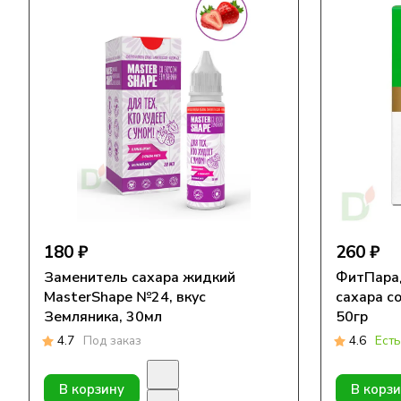
180 ₽
260 ₽
Заменитель сахара жидкий
ФитПара
MasterShape №24, вкус
сахара со
Земляника, 30мл
50гр
4.7
Под заказ
4.6
Есть
В корзину
В корз