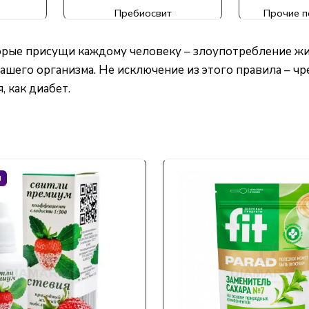
Пребиосвит
Прочие п
торые присущи каждому человеку – злоупотребление ж
ашего организма. Не исключение из этого правила – чр
 как диабет.
М