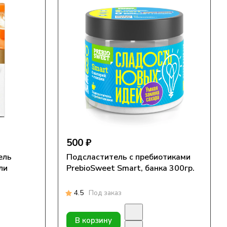
500 ₽
ель
Подсластитель с пребиотиками
ли
PrebioSweet Smart, банка 300гр.
4.5
Под заказ
В корзину